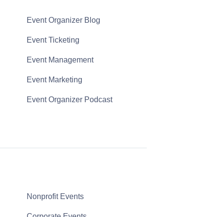
Event Organizer Blog
Event Ticketing
Event Management
Event Marketing
Event Organizer Podcast
Nonprofit Events
Corporate Events