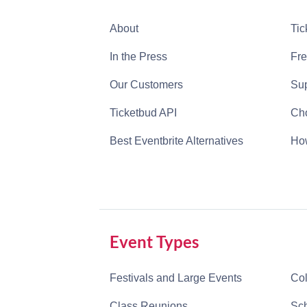
About
Tic
In the Press
Fre
Our Customers
Sup
Ticketbud API
Cho
Best Eventbrite Alternatives
How
Event Types
Festivals and Large Events
Col
Class Reunions
Sch